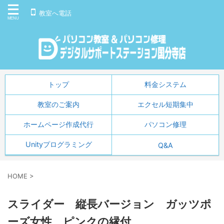
教室へ電話
トップ
料金システム
教室のご案内
エクセル短期集中
ホームページ作成代行
パソコン修理
Unityプログラミング
Q&A
HOME
>
スライダー 縦長バージョン ガッツポ
ーズ女性 ピンクの縁付