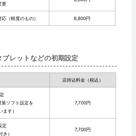
変更
対応（軽度のもの）
8,800円
タブレットなどの初期設定
店持込料金（税込）
定
ス対策ソフト設定を
7,700円
います）
設定
7,700円
付き）